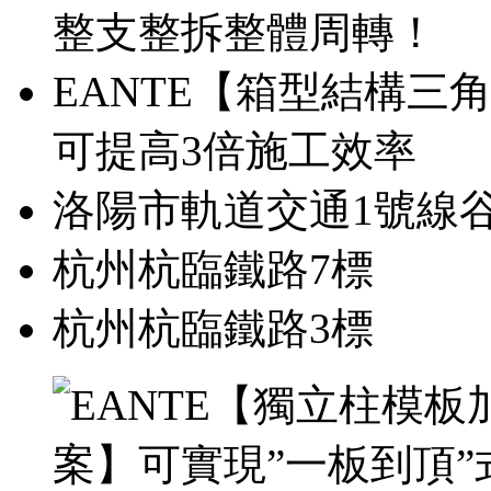
整支整拆整體周轉！
EANTE【箱型結構三
可提高3倍施工效率
洛陽市軌道交通1號線
杭州杭臨鐵路7標
杭州杭臨鐵路3標