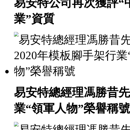
易安特公司再次獲評“
業”資質
易安特總經理馮勝昔先
業“領軍人物”榮譽稱號